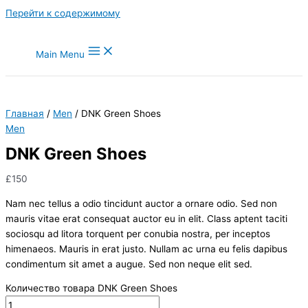
Перейти к содержимому
Main Menu
Главная
/
Men
/ DNK Green Shoes
Men
DNK Green Shoes
£
150
Nam nec tellus a odio tincidunt auctor a ornare odio. Sed non
mauris vitae erat consequat auctor eu in elit. Class aptent taciti
sociosqu ad litora torquent per conubia nostra, per inceptos
himenaeos. Mauris in erat justo. Nullam ac urna eu felis dapibus
condimentum sit amet a augue. Sed non neque elit sed.
Количество товара DNK Green Shoes