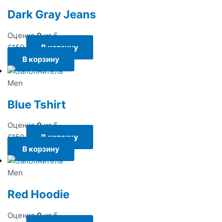
Dark Gray Jeans
Оценка
0
из 5
£
150
В корзину
В корзину
Men
Blue Tshirt
Оценка
0
из 5
£
150
В корзину
В корзину
Men
Red Hoodie
Оценка
0
из 5