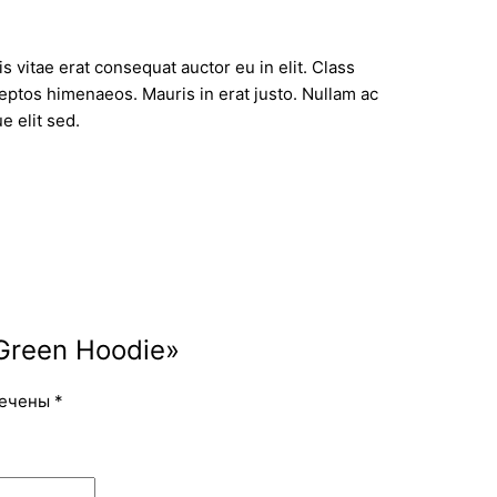
 vitae erat consequat auctor eu in elit. Class
ceptos himenaeos. Mauris in erat justo. Nullam ac
 elit sed.
Green Hoodie»
мечены
*