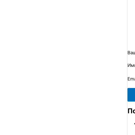
Ва
Им
Ema
П