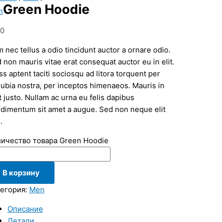
Green Hoodie
n
50
 nec tellus a odio tincidunt auctor a ornare odio.
 non mauris vitae erat consequat auctor eu in elit.
ss aptent taciti sociosqu ad litora torquent per
ubia nostra, per inceptos himenaeos. Mauris in
t justo. Nullam ac urna eu felis dapibus
dimentum sit amet a augue. Sed non neque elit
.
ичество товара Green Hoodie
В корзину
егория:
Men
Описание
Детали