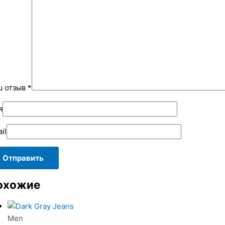
ш отзыв
*
я
il
охожие
Men