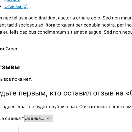
Отзывы (0)
 nec tellus a odio tincidunt auctor a ornare odio. Sed non mauris
ent taciti sociosqu ad litora torquent per conubia nostra, per in
a eu felis dapibus condimentum sit amet a augue. Sed non neque
or
Green
тзывы
ывов пока нет.
удьте первым, кто оставил отзыв на «
 адрес email не будет опубликован.
Обязательные поля по
ша оценка
*