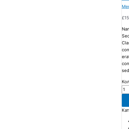
Me
£
1
Nam
Sed
Cla
con
era
con
sed
Кол
Кат