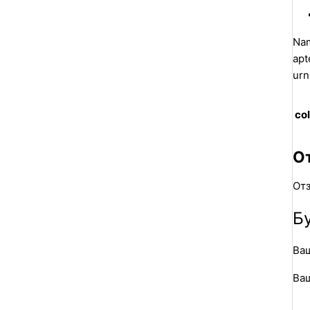
Nam
apt
urn
col
О
Отз
Б
Ваш
Ва